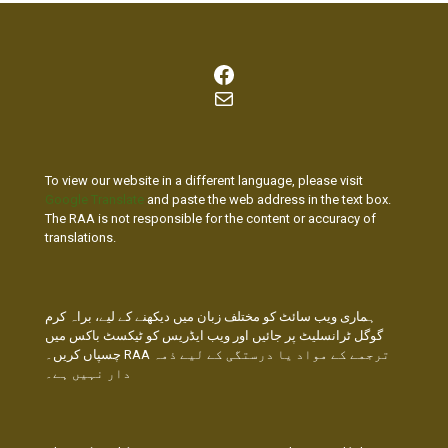
Facebook
Mail
To view our website in a different language, please visit
Google Translate
and paste the web address in the text box.
The RAA is not responsible for the content or accuracy of
translations.
ہماری ویب سائٹ کو مختلف زبان میں دیکھنے کے لیے، براہ کرم
گوگل ٹرانسلیٹ پر جائیں اور ویب ایڈریس کو ٹیکسٹ باکس میں
چسپاں کریں۔ RAA ترجمے کے مواد یا درستگی کے لیے ذمہ
دار نہیں ہے۔