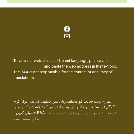
Facebook
Mail
To view our website in a different language, please visit
Google Translate
and paste the web address in the text box.
The RAA is not responsible for the content or accuracy of
translations.
ہماری ویب سائٹ کو مختلف زبان میں دیکھنے کے لیے، براہ کرم
گوگل ٹرانسلیٹ پر جائیں اور ویب ایڈریس کو ٹیکسٹ باکس میں
چسپاں کریں۔ RAA ترجمے کے مواد یا درستگی کے لیے ذمہ
دار نہیں ہے۔