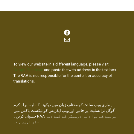
Facebook
Mail
To view our website in a different language, please visit
Google Translate
and paste the web address in the text box.
The RAA is not responsible for the content or accuracy of
translations.
ہماری ویب سائٹ کو مختلف زبان میں دیکھنے کے لیے، براہ کرم
گوگل ٹرانسلیٹ پر جائیں اور ویب ایڈریس کو ٹیکسٹ باکس میں
چسپاں کریں۔ RAA ترجمے کے مواد یا درستگی کے لیے ذمہ
دار نہیں ہے۔