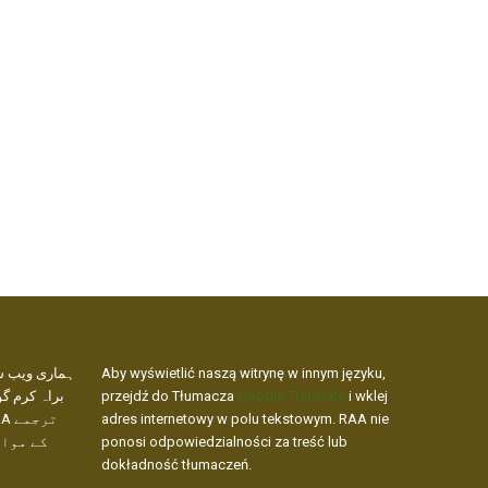
ہماری ویب س،
Aby wyświetlić naszą witrynę w innym języku,
براہ کرم گو
przejdź do Tłumacza
Google Translate
i wklej
adres internetowy w polu tekstowym. RAA nie
کے مواد
ponosi odpowiedzialności za treść lub
dokładność tłumaczeń.