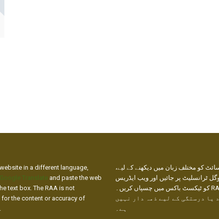
website in a different language,
ائٹ کو مختلف زبان میں دیکھنے کے لیے
Google Translate
and paste the web
گل ٹرانسلیٹ پر جائیں اور ویب ایڈریس
he text box. The RAA is not
کو ٹیکسٹ باکس میں چسپاں کریں۔ RAA ترجمے
 for the content or accuracy of
 یا درستگی کے لیے ذمہ دار نہیں
.
ہے۔