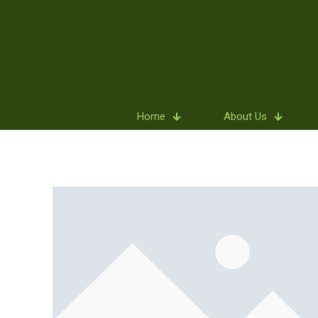
Home
About Us