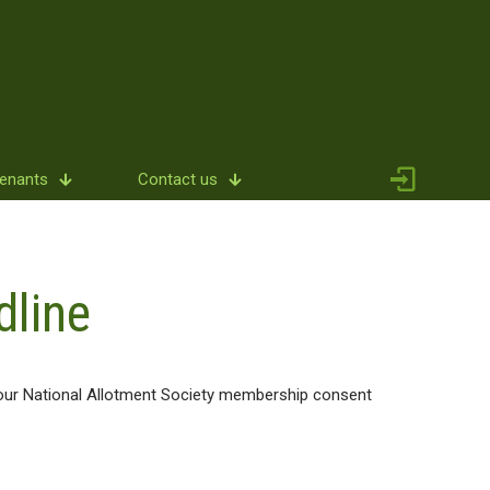
Tenants
Contact us
line
 your National Allotment Society membership consent