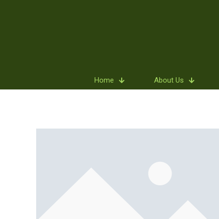
Home
About Us