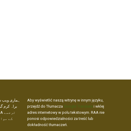
ہماری ویب س،
Aby wyświetlić naszą witrynę w innym języku,
براہ کرم گو
przejdź do Tłumacza
Google Translate
i wklej
adres internetowy w polu tekstowym. RAA nie
کے مواد
ponosi odpowiedzialności za treść lub
dokładność tłumaczeń.