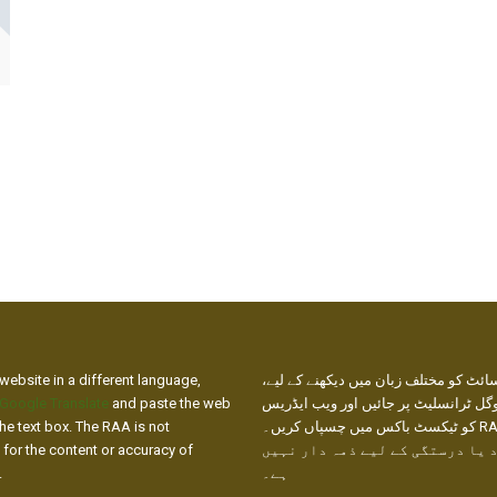
website in a different language,
ائٹ کو مختلف زبان میں دیکھنے کے لیے
Google Translate
and paste the web
گل ٹرانسلیٹ پر جائیں اور ویب ایڈریس
he text box. The RAA is not
کو ٹیکسٹ باکس میں چسپاں کریں۔ RAA ترجمے
 for the content or accuracy of
 یا درستگی کے لیے ذمہ دار نہیں
.
ہے۔