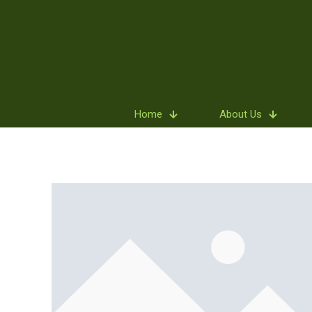
Home
About Us