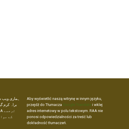
ہماری ویب س،
Aby wyświetlić naszą witrynę w innym języku,
براہ کرم گو
przejdź do Tłumacza
Google Translate
i wklej
adres internetowy w polu tekstowym. RAA nie
کے مواد
ponosi odpowiedzialności za treść lub
dokładność tłumaczeń.