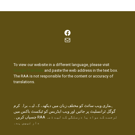
Facebook
Mail
To view our website in a different language, please visit
Google Translate
and paste the web address in the text box.
The RAA is not responsible for the content or accuracy of
translations.
ہماری ویب سائٹ کو مختلف زبان میں دیکھنے کے لیے، براہ کرم
گوگل ٹرانسلیٹ پر جائیں اور ویب ایڈریس کو ٹیکسٹ باکس میں
چسپاں کریں۔ RAA ترجمے کے مواد یا درستگی کے لیے ذمہ
دار نہیں ہے۔