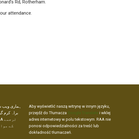
onard’s Rd, Rotherham.
our attendance.
ہماری ویب س،
Aby wyświetlić naszą witrynę w innym języku,
براہ کرم گو
przejdź do Tłumacza
Google Translate
i wklej
adres internetowy w polu tekstowym. RAA nie
کے مواد
ponosi odpowiedzialności za treść lub
dokładność tłumaczeń.