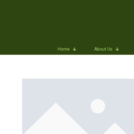
Home
About Us