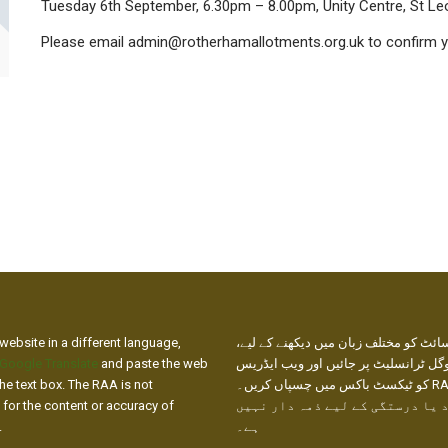
Tuesday 6th September, 6.30pm – 8.00pm, Unity Centre, St Le
Please email admin@rotherhamallotments.org.uk to confirm y
website in a different language,
ائٹ کو مختلف زبان میں دیکھنے کے لیے
Google Translate
and paste the web
گل ٹرانسلیٹ پر جائیں اور ویب ایڈریس
he text box. The RAA is not
کو ٹیکسٹ باکس میں چسپاں کریں۔ RAA ترجمے
 for the content or accuracy of
 یا درستگی کے لیے ذمہ دار نہیں
.
ہے۔